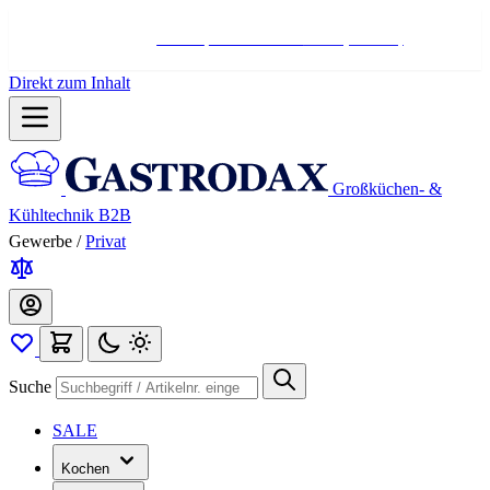
Hotline:
+498004566000
Mo-Fr (7-17 Uhr)
Direkt zum Inhalt
Großküchen- &
Kühltechnik B2B
Gewerbe
/
Privat
Suche
SALE
Kochen