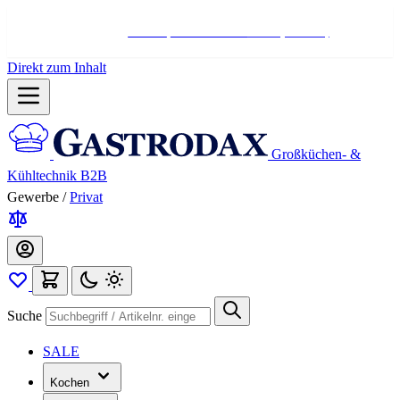
Hotline:
+498004566000
Mo-Fr (7-17 Uhr)
Direkt zum Inhalt
Großküchen- &
Kühltechnik B2B
Gewerbe
/
Privat
Suche
SALE
Kochen