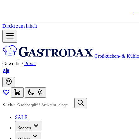
Ko
Direkt zum Inhalt
Großküchen- & Kühlt
Gewerbe
/
Privat
Suche
SALE
Kochen
Kühlen