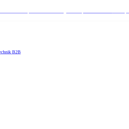
stenlose Bestell-, Service- & Beratungshotline:
+498004566000
Mo-Fr (7
echnik B2B