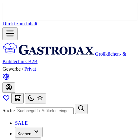
Hotline:
+498004566000
Mo-Fr (7-17 Uhr)
Direkt zum Inhalt
Großküchen- &
Kühltechnik B2B
Gewerbe
/
Privat
Suche
SALE
Kochen