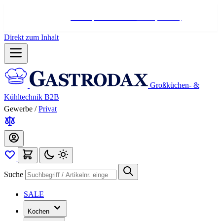
Hotline:
+498004566000
Mo-Fr (7-17 Uhr)
Direkt zum Inhalt
Großküchen- &
Kühltechnik B2B
Gewerbe
/
Privat
Suche
SALE
Kochen