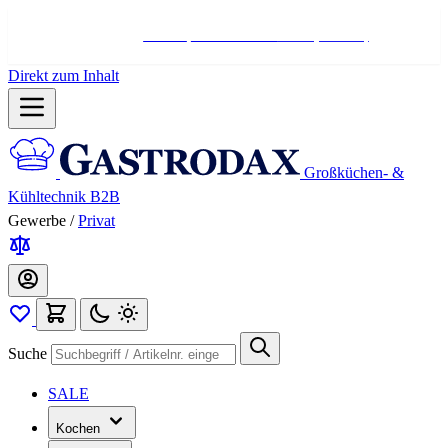
Hotline:
+498004566000
Mo-Fr (7-17 Uhr)
Direkt zum Inhalt
Großküchen- &
Kühltechnik B2B
Gewerbe
/
Privat
Suche
SALE
Kochen