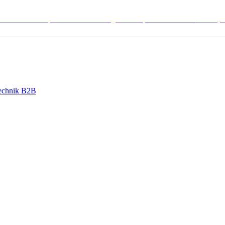
stenlose Bestell-, Service- & Beratungshotline:
+498004566000
Mo-Fr (7
echnik B2B