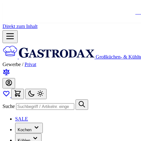
Ko
Direkt zum Inhalt
Großküchen- & Kühlt
Gewerbe
/
Privat
Suche
SALE
Kochen
Kühlen