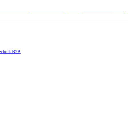
stenlose Bestell-, Service- & Beratungshotline:
+498004566000
Mo-Fr (7
echnik B2B