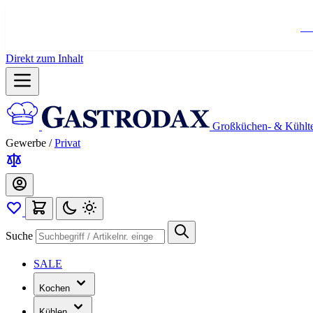
Ko
Direkt zum Inhalt
Großküchen- & Kühlt
Gewerbe
/
Privat
Suche
SALE
Kochen
Kühlen