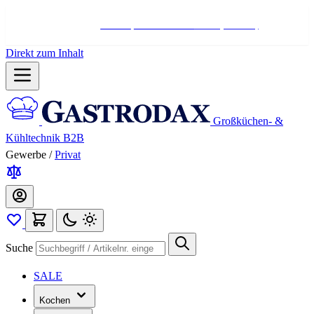
Hotline:
+498004566000
Mo-Fr (7-17 Uhr)
Direkt zum Inhalt
Großküchen- &
Kühltechnik B2B
Gewerbe
/
Privat
Suche
SALE
Kochen