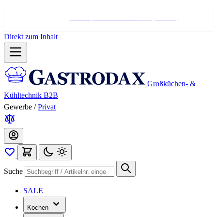
Hotline:
+498004566000
Mo-Fr (7-17 Uhr)
Direkt zum Inhalt
Großküchen- &
Kühltechnik B2B
Gewerbe
/
Privat
Suche
SALE
Kochen