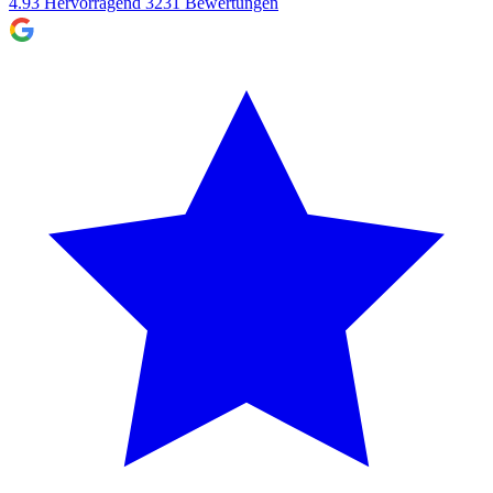
4.93
Hervorragend
3231
Bewertungen