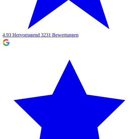
4.93
Hervorragend
3231
Bewertungen