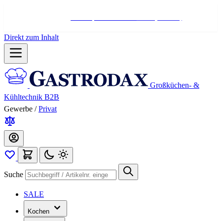
Hotline:
+498004566000
Mo-Fr (7-17 Uhr)
Direkt zum Inhalt
Großküchen- &
Kühltechnik B2B
Gewerbe
/
Privat
Suche
SALE
Kochen