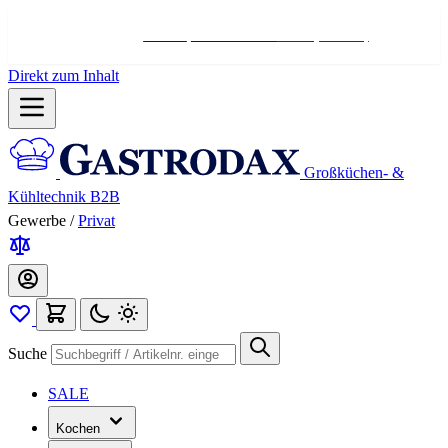
Hotline:
+498004566000
Mo-Fr (7-17 Uhr)
Direkt zum Inhalt
Großküchen- &
Kühltechnik B2B
Gewerbe
/
Privat
Suche
SALE
Kochen