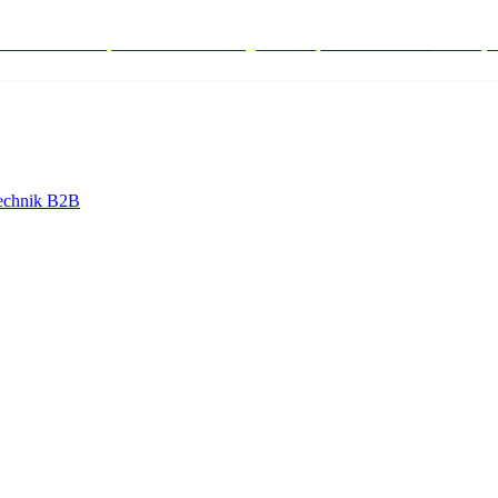
stenlose Bestell-, Service- & Beratungshotline:
+498004566000
Mo-Fr (7
echnik B2B