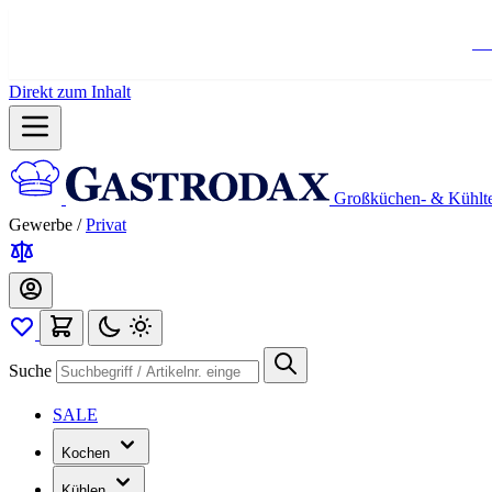
Ko
Direkt zum Inhalt
Großküchen- & Kühlt
Gewerbe
/
Privat
Suche
SALE
Kochen
Kühlen