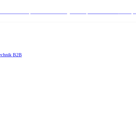
stenlose Bestell-, Service- & Beratungshotline:
+498004566000
Mo-Fr (7
echnik B2B