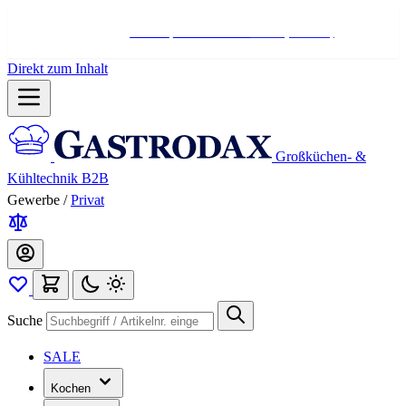
Hotline:
+498004566000
Mo-Fr (7-17 Uhr)
Direkt zum Inhalt
Großküchen- &
Kühltechnik B2B
Gewerbe
/
Privat
Suche
SALE
Kochen