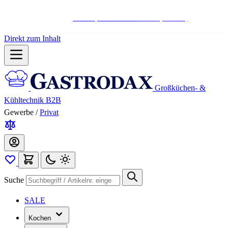
Hotline:
+498004566000
Mo-Fr (7-17 Uhr)
Direkt zum Inhalt
Großküchen- &
Kühltechnik B2B
Gewerbe
/
Privat
Suche
SALE
Kochen