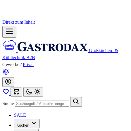
Hotline:
+498004566000
Mo-Fr (7-17 Uhr)
Direkt zum Inhalt
Großküchen- &
Kühltechnik B2B
Gewerbe
/
Privat
Suche
SALE
Kochen