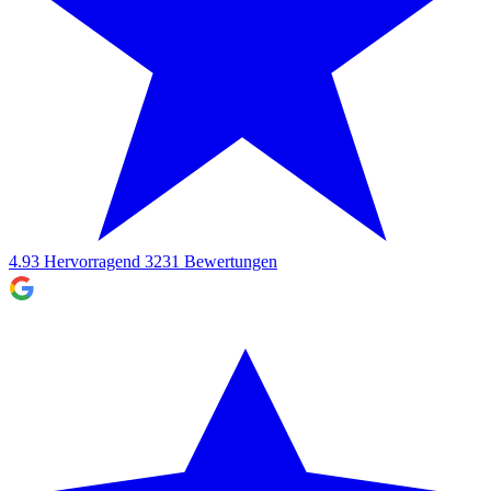
4.93
Hervorragend
3231
Bewertungen