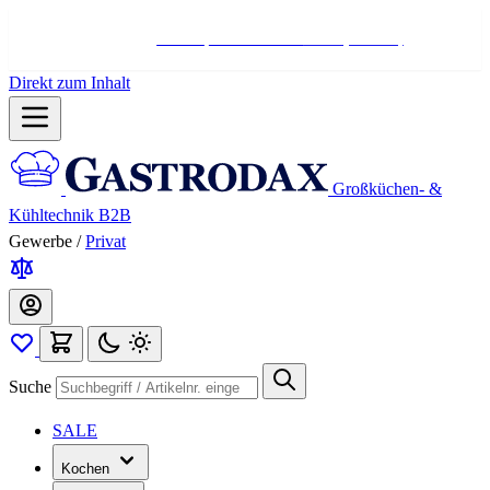
Hotline:
+498004566000
Mo-Fr (7-17 Uhr)
Direkt zum Inhalt
Großküchen- &
Kühltechnik B2B
Gewerbe
/
Privat
Suche
SALE
Kochen