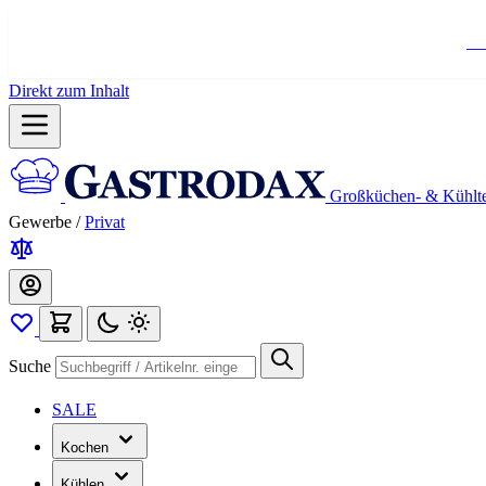
Ko
Direkt zum Inhalt
Großküchen- & Kühlt
Gewerbe
/
Privat
Suche
SALE
Kochen
Kühlen