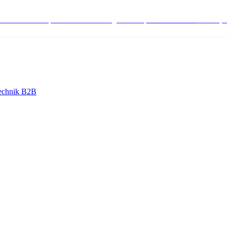
stenlose Bestell-, Service- & Beratungshotline:
+498004566000
Mo-Fr (7
echnik B2B