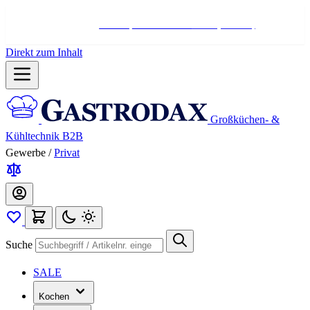
Hotline:
+498004566000
Mo-Fr (7-17 Uhr)
Direkt zum Inhalt
Großküchen- &
Kühltechnik B2B
Gewerbe
/
Privat
Suche
SALE
Kochen