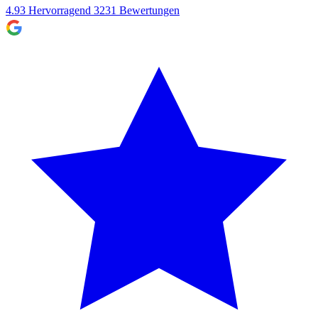
4.93
Hervorragend
3231
Bewertungen