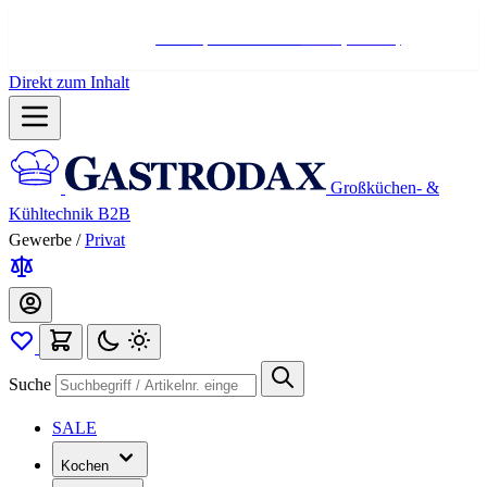
Hotline:
+498004566000
Mo-Fr (7-17 Uhr)
Direkt zum Inhalt
Großküchen- &
Kühltechnik B2B
Gewerbe
/
Privat
Suche
SALE
Kochen