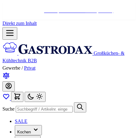
Hotline:
+498004566000
Mo-Fr (7-17 Uhr)
Direkt zum Inhalt
Großküchen- &
Kühltechnik B2B
Gewerbe
/
Privat
Suche
SALE
Kochen