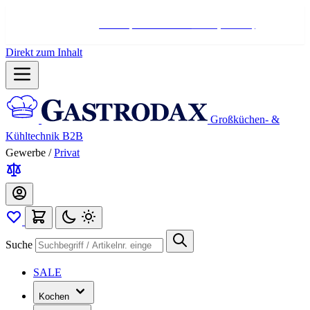
Hotline:
+498004566000
Mo-Fr (7-17 Uhr)
Direkt zum Inhalt
Großküchen- &
Kühltechnik B2B
Gewerbe
/
Privat
Suche
SALE
Kochen