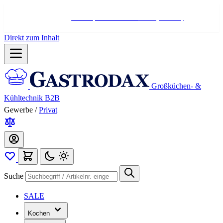
Hotline:
+498004566000
Mo-Fr (7-17 Uhr)
Direkt zum Inhalt
Großküchen- &
Kühltechnik B2B
Gewerbe
/
Privat
Suche
SALE
Kochen