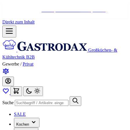
Hotline:
+498004566000
Mo-Fr (7-17 Uhr)
Direkt zum Inhalt
Großküchen- &
Kühltechnik B2B
Gewerbe
/
Privat
Suche
SALE
Kochen