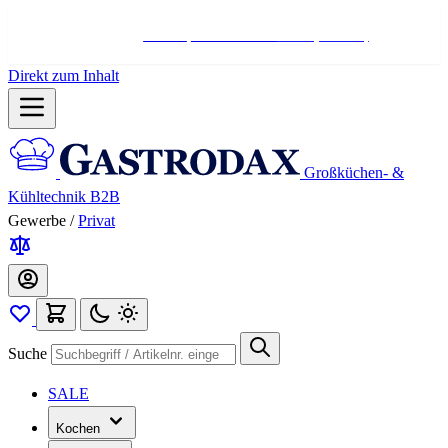
Hotline:
+498004566000
Mo-Fr (7-17 Uhr)
Direkt zum Inhalt
Großküchen- &
Kühltechnik B2B
Gewerbe
/
Privat
Suche
SALE
Kochen