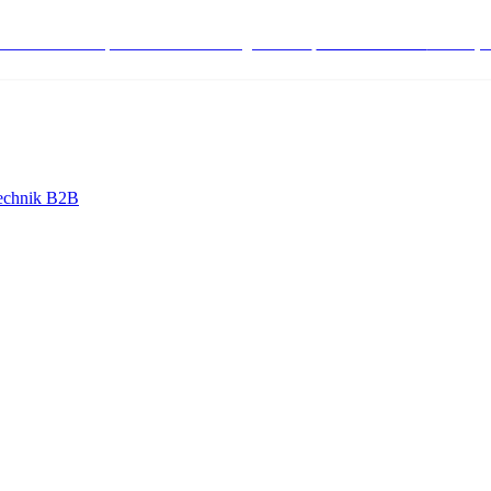
stenlose Bestell-, Service- & Beratungshotline:
+498004566000
Mo-Fr (7
echnik B2B