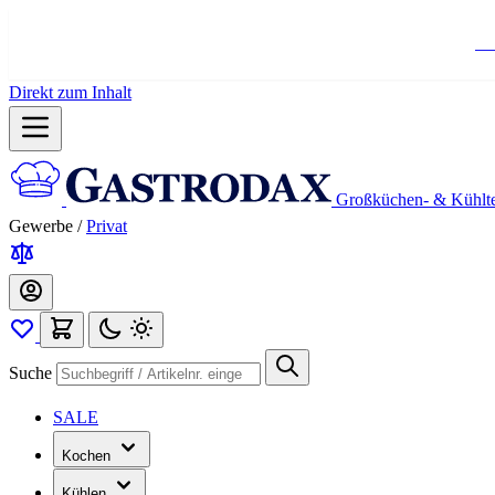
Ko
Direkt zum Inhalt
Großküchen- & Kühlt
Gewerbe
/
Privat
Suche
SALE
Kochen
Kühlen