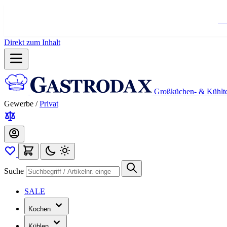
Ko
Direkt zum Inhalt
Großküchen- & Kühlt
Gewerbe
/
Privat
Suche
SALE
Kochen
Kühlen