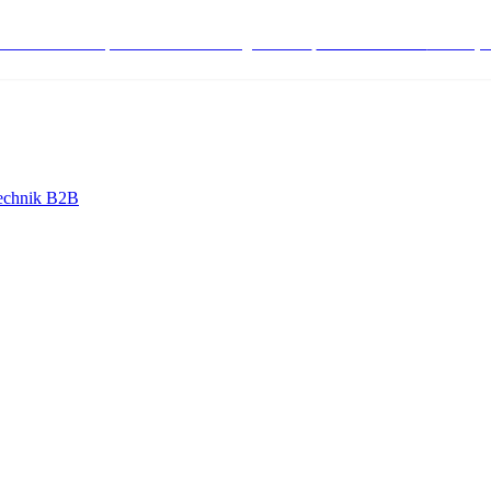
stenlose Bestell-, Service- & Beratungshotline:
+498004566000
Mo-Fr (7
echnik B2B