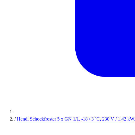
/
Hendi Schockfroster 5 x GN 1/1, -18 / 3 ˚C, 230 V / 1,42 k