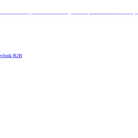
stenlose Bestell-, Service- & Beratungshotline:
+498004566000
Mo-Fr (7
echnik B2B