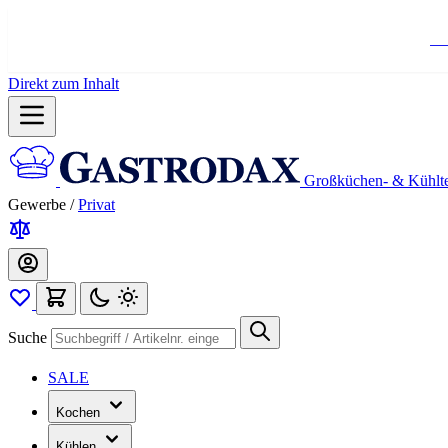
Ko
Direkt zum Inhalt
Großküchen- & Kühlt
Gewerbe
/
Privat
Suche
SALE
Kochen
Kühlen