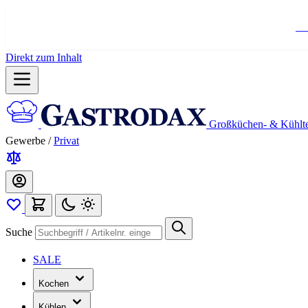
Ko
Direkt zum Inhalt
Großküchen- & Kühlt
Gewerbe
/
Privat
Suche
SALE
Kochen
Kühlen