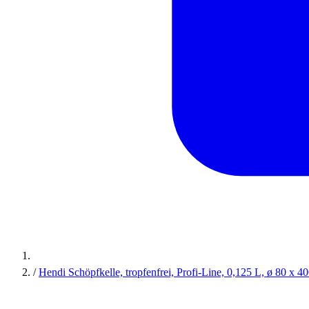
/
Hendi Schöpfkelle, tropfenfrei, Profi-Line, 0,125 L, ø 80 x 