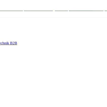
stenlose Bestell-, Service- & Beratungshotline:
+498004566000
Mo-Fr (7
echnik B2B