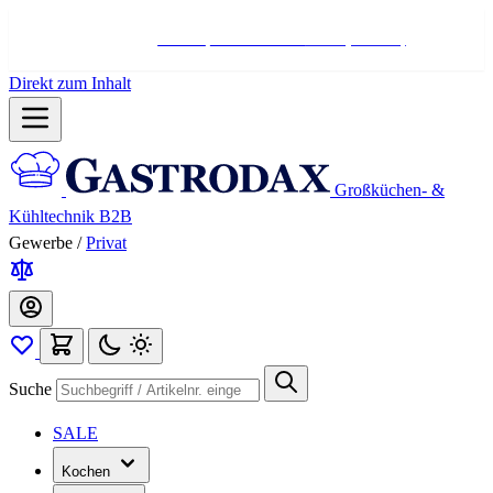
Hotline:
+498004566000
Mo-Fr (7-17 Uhr)
Direkt zum Inhalt
Großküchen- &
Kühltechnik B2B
Gewerbe
/
Privat
Suche
SALE
Kochen