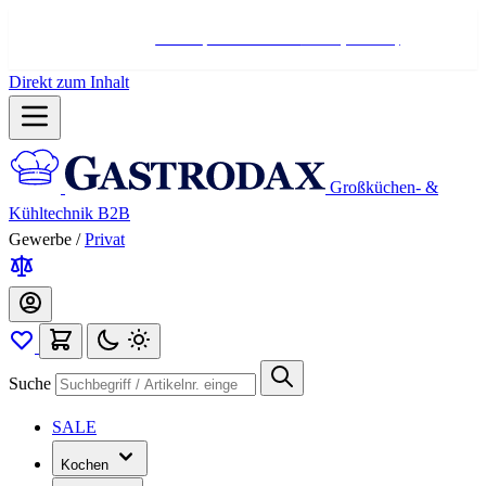
Hotline:
+498004566000
Mo-Fr (7-17 Uhr)
Direkt zum Inhalt
Großküchen- &
Kühltechnik B2B
Gewerbe
/
Privat
Suche
SALE
Kochen