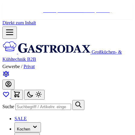
Hotline:
+498004566000
Mo-Fr (7-17 Uhr)
Direkt zum Inhalt
Großküchen- &
Kühltechnik B2B
Gewerbe
/
Privat
Suche
SALE
Kochen