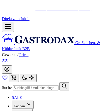
Hotline:
+498004566000
Mo-Fr (7-17 Uhr)
Direkt zum Inhalt
Großküchen- &
Kühltechnik B2B
Gewerbe
/
Privat
Suche
SALE
Kochen