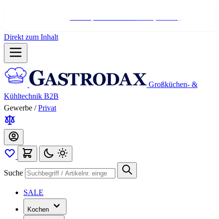
Hotline:
+498004566000
Mo-Fr (7-17 Uhr)
Direkt zum Inhalt
Großküchen- &
Kühltechnik B2B
Gewerbe
/
Privat
Suche
SALE
Kochen