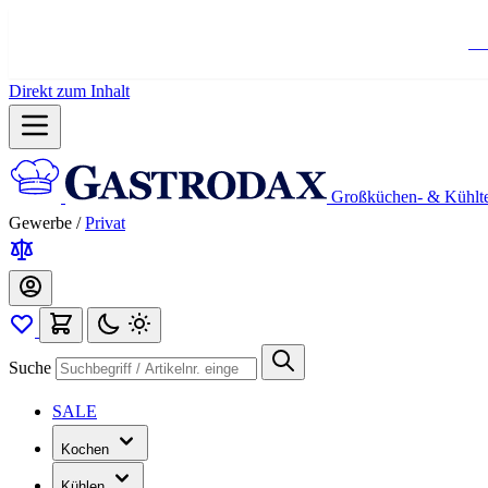
Ko
Direkt zum Inhalt
Großküchen- & Kühlt
Gewerbe
/
Privat
Suche
SALE
Kochen
Kühlen