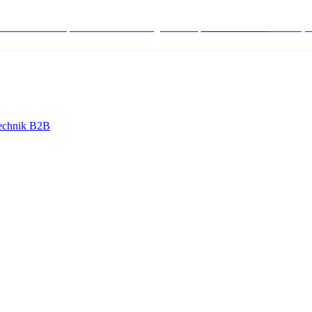
stenlose Bestell-, Service- & Beratungshotline:
+498004566000
Mo-Fr (7
echnik B2B