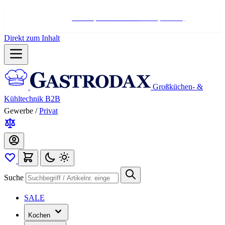
Hotline:
+498004566000
Mo-Fr (7-17 Uhr)
Direkt zum Inhalt
Großküchen- &
Kühltechnik B2B
Gewerbe
/
Privat
Suche
SALE
Kochen