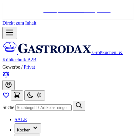
Hotline:
+498004566000
Mo-Fr (7-17 Uhr)
Direkt zum Inhalt
Großküchen- &
Kühltechnik B2B
Gewerbe
/
Privat
Suche
SALE
Kochen