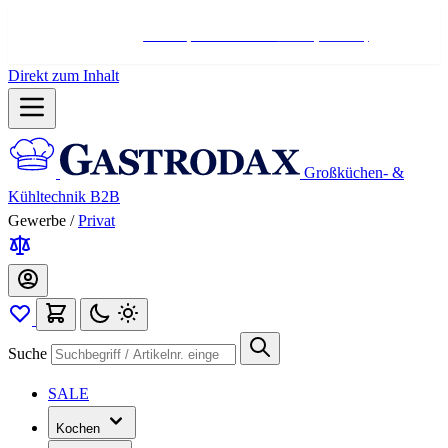
Hotline:
+498004566000
Mo-Fr (7-17 Uhr)
Direkt zum Inhalt
Großküchen- &
Kühltechnik B2B
Gewerbe
/
Privat
Suche
SALE
Kochen