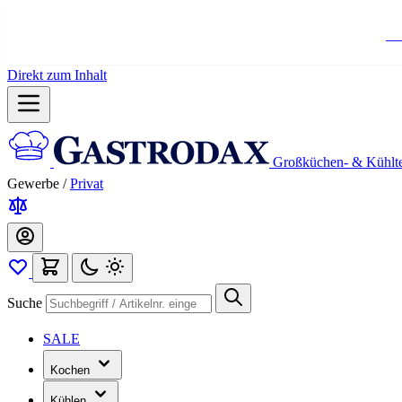
Ko
Direkt zum Inhalt
Großküchen- & Kühlt
Gewerbe
/
Privat
Suche
SALE
Kochen
Kühlen