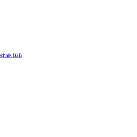
stenlose Bestell-, Service- & Beratungshotline:
+498004566000
Mo-Fr (7
echnik B2B