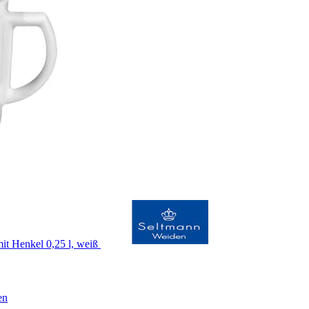
t Henkel 0,25 l, weiß
en