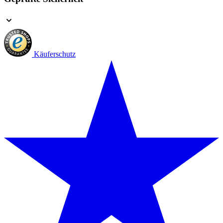
Käuferschutz