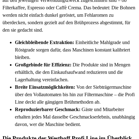
auf den jeweiligen Verwendungszweck zugeschnitten sind – ob
Filterkaffee, Espresso oder Caffè Crema. Das bedeutet: Die Bohnen
werden nicht einfach dunkel geröstet, um Fehlaromen zu
überdecken, sondern gezielt auf den Brühprozess abgestimmt, für
den sie gedacht sind.
Gleichbleibende Extraktion:
Einheitliche Mahlgrade und
Röstgrade sorgen dafür, dass Maschinen konstant kalibriert
bleiben.
Großgebinde für Effizienz:
Die Produkte sind in Mengen
erhältlich, die den Einkaufsaufwand reduzieren und die
Lagerhaltung vereinfachen.
Breite Einsatzmöglichkeiten:
Von der Siebträgermaschine
über den Vollautomaten bis hin zur Filtermaschine – die Profi
Line deckt alle gängigen Brühmethoden ab.
Reproduzierbarer Geschmack:
Gäste und Mitarbeiter
erhalten jedes Mal dasselbe Geschmackserlebnis, unabhängig
davon, wer die Maschine bedient.
Die Produkte der Westhoff Profi Line im Überblick