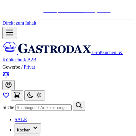
Hotline:
+498004566000
Mo-Fr (7-17 Uhr)
Direkt zum Inhalt
Großküchen- &
Kühltechnik B2B
Gewerbe
/
Privat
Suche
SALE
Kochen