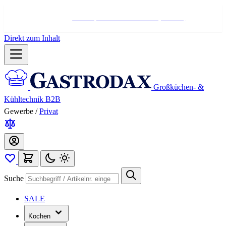
Hotline:
+498004566000
Mo-Fr (7-17 Uhr)
Direkt zum Inhalt
Großküchen- &
Kühltechnik B2B
Gewerbe
/
Privat
Suche
SALE
Kochen