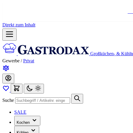
Ko
Direkt zum Inhalt
Großküchen- & Kühlt
Gewerbe
/
Privat
Suche
SALE
Kochen
Kühlen