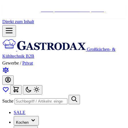
Hotline:
+498004566000
Mo-Fr (7-17 Uhr)
Direkt zum Inhalt
Großküchen- &
Kühltechnik B2B
Gewerbe
/
Privat
Suche
SALE
Kochen