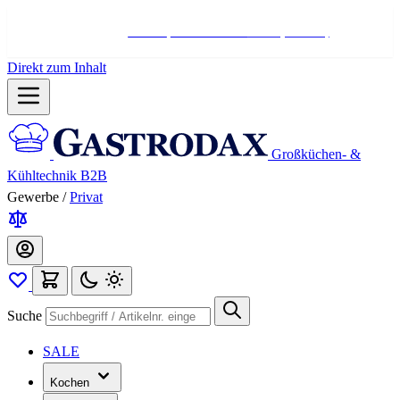
Hotline:
+498004566000
Mo-Fr (7-17 Uhr)
Direkt zum Inhalt
Großküchen- &
Kühltechnik B2B
Gewerbe
/
Privat
Suche
SALE
Kochen