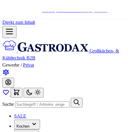
Hotline:
+498004566000
Mo-Fr (7-17 Uhr)
Direkt zum Inhalt
Großküchen- &
Kühltechnik B2B
Gewerbe
/
Privat
Suche
SALE
Kochen