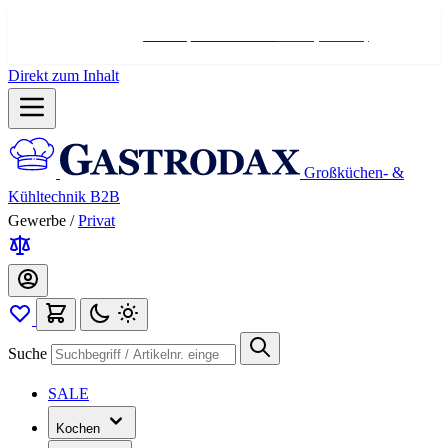
Hotline:
+498004566000
Mo-Fr (7-17 Uhr)
Direkt zum Inhalt
Großküchen- &
Kühltechnik B2B
Gewerbe
/
Privat
Suche
SALE
Kochen