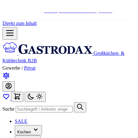
Hotline:
+498004566000
Mo-Fr (7-17 Uhr)
Direkt zum Inhalt
Großküchen- &
Kühltechnik B2B
Gewerbe
/
Privat
Suche
SALE
Kochen