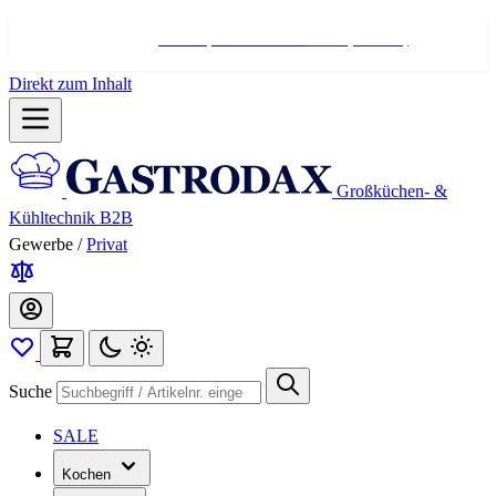
Hotline:
+498004566000
Mo-Fr (7-17 Uhr)
Direkt zum Inhalt
Großküchen- &
Kühltechnik B2B
Gewerbe
/
Privat
Suche
SALE
Kochen