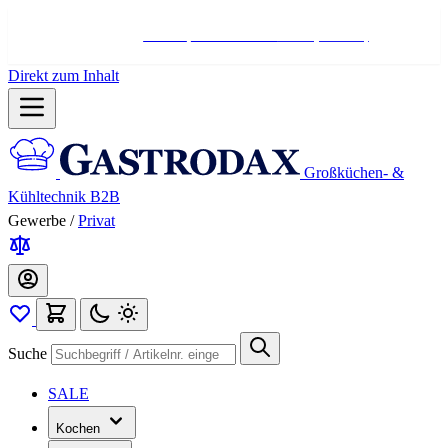
Hotline:
+498004566000
Mo-Fr (7-17 Uhr)
Direkt zum Inhalt
Großküchen- &
Kühltechnik B2B
Gewerbe
/
Privat
Suche
SALE
Kochen